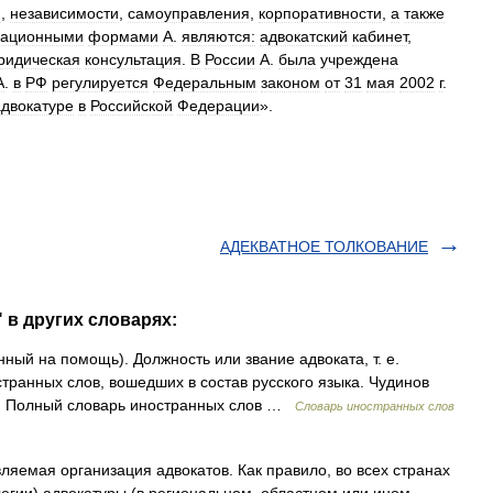
и
,
независимости
,
самоуправления
,
корпоративности
,
а
также
зационными
формами
А
.
являются:
адвокатский
кабинет
,
ридическая
консультация
.
В
России
А
.
была
учреждена
А
.
в
РФ
регулируется
Федеральным
законом
от
31
мая
2002
г
.
адвокатуре
в
Российской
Федерации
».
АДЕКВАТНОЕ ТОЛКОВАНИЕ
 в других словарях:
нный на помощь). Должность или звание адвоката, т. е.
транных слов, вошедших в состав русского языка. Чудинов
а. Полный словарь иностранных слов …
Словарь иностранных слов
емая организация адвокатов. Как правило, во всех странах