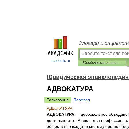
Словари и энциклоп
academic.ru
Юридическая энциклопедия
Юридическая энциклопедия
АДВОКАТУРА
Толкование
Перевод
АДВОКАТУРА
АДВОКАТУРА
—
добровольное
объедине
деятельностью
.
А
.
является
профессиона
общества
не
входит
в
систему
органов
гос