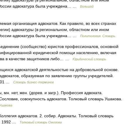
егии) адвокатуры (в региональном, областном или ином
В России адвокатура была учреждена… …
Большой
мая организация адвокатов. Как правило, во всех странах
егии) адвокатуры (в региональном, областном или ином
В России адвокатура была учреждена… …
Политология. Словарь.
динение (сообщество) юристов профессионалов, основной
алифицированной юридической помощи населению, включая
ства в качестве защитников либо… …
Юридический словарь
щихся адвокатской деятельностью на добровольной основе.
адвокатов, образуемая по заявлению группы учредителей.
2001 …
Словарь бизнес-терминов
н. нет, жен. (дорев. и загр.). Профессия адвоката.
 Сословие, совокупность адвокатов. Толковый словарь Ушакова.
 Ушакова
оллегия адвокатов. 2. собир. Адвокаты. Толковый словарь
49 1992 …
Толковый словарь Ожегова