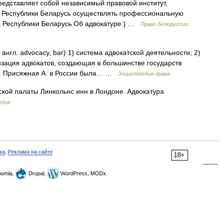
едставляет собой независимый правовой институт,
й Республики Беларусь осуществлять профессиональную
а Республики Беларусь Об адвокатуре ) …
Право Белоруссии:
англ. advocacy, bar) 1) система адвокатской деятельности; 2)
ация адвокатов, создающая в большинстве государств
.). Присяжная А. в России была… …
Энциклопедия права
кой палаты Линкольнс инн в Лондоне. Адвокатура
едия
ка
,
Реклама на сайте
18+
omla,
Drupal,
WordPress, MODx.