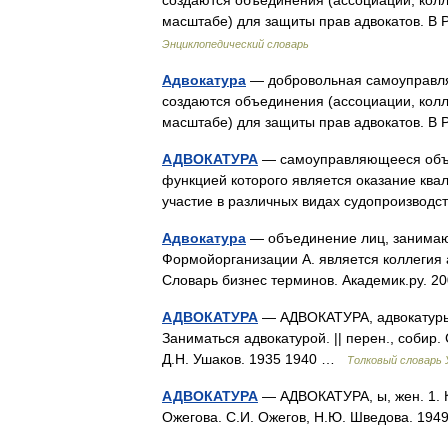
создаются объединения (ассоциации, колл
масштабе) для защиты прав адвокатов. 
Энциклопедический словарь
Адвокатура
— добровольная самоуправляе
создаются объединения (ассоциации, колл
масштабе) для защиты прав адвокатов. 
АДВОКАТУРА
— самоуправляющееся объе
функцией которого является оказание кв
участие в различных видах судопроизвод
Адвокатура
— объединение лиц, занимаю
Формойорганизации А. является коллегия 
Словарь бизнес терминов. Академик.ру. 
АДВОКАТУРА
— АДВОКАТУРА, адвокатуры, м
Заниматься адвокатурой. || перен., собир.
Д.Н. Ушаков. 1935 1940 …
Толковый словарь
АДВОКАТУРА
— АДВОКАТУРА, ы, жен. 1. К
Ожегова. С.И. Ожегов, Н.Ю. Шведова. 19