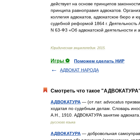
действует
на
основе
принципов
законност
принципа
равноправия
адвокатов
.
Органи
коллегия
адвокатов
,
адвокатское
бюро
и
ю
судебной
реформой
1864
г
.
Деятельность
N
63
-
Ф3
«
Об
адвокатской
деятельности
и
Юридическая
энциклопедия
.
2015
.
Игры ⚽
Поможем сделать НИР
АДВОКАТ НАРОДА
Смотреть что такое "АДВОКАТУРА"
АДВОКАТУРА
— (от лат. advocatus призва
ходатая по судебным делам. Словарь инос
А.Н., 1910. АДВОКАТУРА занятие адвокат
русского языка
АДВОКАТУРА
— добровольная самоуправля