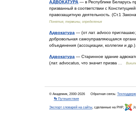
АДВОКАТУРА
— в Республике Беларусь пр
призванный в соответствии с Конституцие
правозащитную деятельность. (Ст.1 Закон
Понятия, термины, определения
Адвокатура
— (от лат. advoco приглашаю; 
добровольная самоуправляющаяся организ
объединения (ассоциации, коллегии и др
Адвокатура
— Старинное здание адвокатс
(лат. advocatus, что значит призва …
Викип
© Академик, 2000-2026
Обратная связь:
Техподдерж
👣 Путешествия
Экспорт словарей на сайты
, сделанные на PHP,
Jo