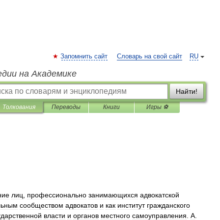
Запомнить сайт
Словарь на свой сайт
RU
едии на Академике
Найти!
Толкования
Переводы
Книги
Игры ⚽
ние
лиц
,
профессионально
занимающихся
адвокатской
льным
сообществом
адвокатов
и
как
институт
гражданского
ударственной
власти
и
органов
местного
самоуправления
.
А
.